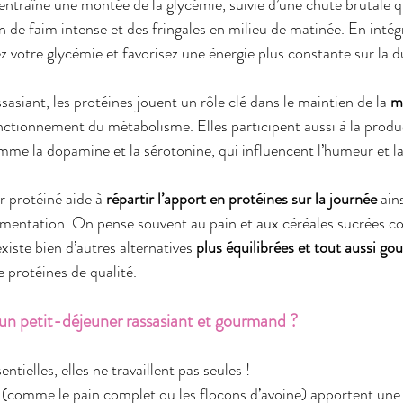
 entraîne une montée de la glycémie, suivie d’une chute brutale q
 de faim intense et des fringales en milieu de matinée. En intég
ez votre glycémie et favorisez une énergie plus constante sur la d
ssasiant, les protéines jouent un rôle clé dans le maintien de la 
m
onctionnement du métabolisme. Elles participent aussi à la produ
e la dopamine et la sérotonine, qui influencent l’humeur et la
r protéiné aide à 
répartir l’apport en protéines sur la journée
 ain
alimentation. On pense souvent au pain et aux céréales sucrées 
existe bien d’autres alternatives
 plus équilibrées et tout aussi g
 protéines de qualité.
 petit-déjeuner rassasiant et gourmand ?
entielles, elles ne travaillent pas seules ! 
 (comme le pain complet ou les flocons d’avoine) apportent une 