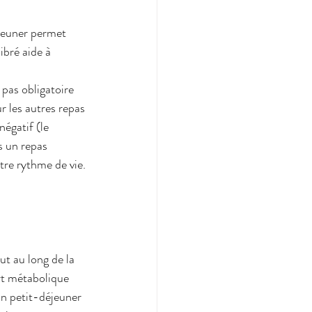
éjeuner permet 
bré aide à 
 pas obligatoire 
r les autres repas 
égatif (le 
s un repas 
tre rythme de vie.
out au long de la 
rt métabolique 
Un petit-déjeuner 