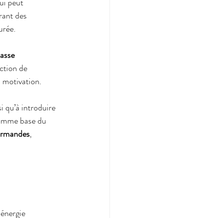
ui peut 
rant des 
urée.
asse 
ction de 
 motivation.
si qu’à introduire 
comme base du 
ourmandes
, 
énergie 