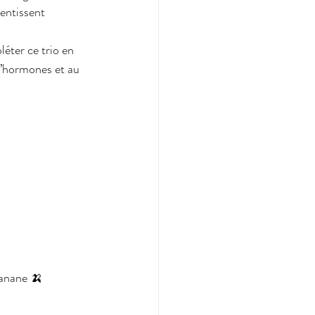
lentissent 
léter ce trio en 
 d’hormones et au 
banane 🍌