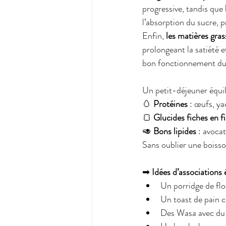
progressive, tandis que 
l’absorption du sucre, p
Enfin, 
les matières gras
prolongeant la satiété e
bon fonctionnement du
Un petit-déjeuner équil
🥚 
Protéines
 : œufs, ya
🍞 
Glucides fiches en f
🥑 
Bons lipides
 : avoca
Sans oublier une boisso
➡ 
Idées d’associations 
Un porridge de flo
Un toast de pain 
Des Wasa avec du f