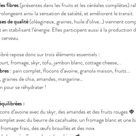
les fibres
 (présentes dans les fruits et les céréales complètes) ra
rolongeant ainsi la sensation de satiété, et améliorent le transit.
ses de qualité
 (oléagineux, graines, huile d’olive…) viennent comp
t en stabilisant l’énergie. Elles participent aussi à la production
 cerveau.
ibré repose donc sur trois éléments essentiels :
ourt, fromage, skyr, tofu, jambon blanc, cottage cheese,...
ibres
 : pain complet, flocons d’avoine, granola maison, fruits…
t, graines de chia, amandes, margarine…
n pour se réhydrater !
équilibrées :
cons d’avoine avec du skyr, des amandes et des fruits rouges 🍓
complet avec du beurre de cacahuète, un fromage blanc et une 
romage frais, des œufs brouillés et des noix