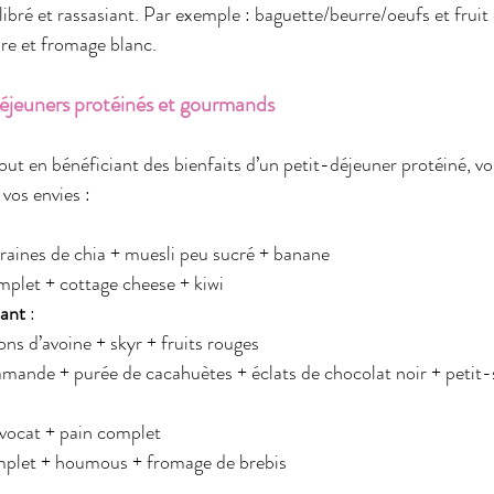
libré et rassasiant. Par exemple : baguette/beurre/oeufs et fruit 
re et fromage blanc.
déjeuners protéinés et gourmands
 tout en bénéficiant des bienfaits d’un petit-déjeuner protéiné, vo
vos envies :
raines de chia + muesli peu sucré + banane
mplet + cottage cheese + kiwi
ant
 :
ns d’avoine + skyr + fruits rouges
’amande + purée de cacahuètes + éclats de chocolat noir + petit-
avocat + pain complet
mplet + houmous + fromage de brebis