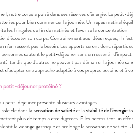
il, notre corps a puisé dans ses réserves d’énergie. Le petit-d
atteries pour bien commencer la journée. Un repas matinal équili
vite les fringales de fin de matinée et favorise la concentration.
iel d’écouter son corps. Contrairement aux idées reçues, il n’est
on n’en ressent pas le besoin. Les apports seront donc répartis su
 personnes sautent le petit-déjeuner sans en ressentir d’impact n
nt), tandis que d’autres ne peuvent pas démarrer la journée san
 est d’adopter une approche adaptée à vos propres besoins et à vo
un petit-déjeuner protéiné ?
 au petit-déjeuner présente plusieurs avantages.
 rôle clé dans la 
sensation de satiété
 et la 
stabilité de l’énergie
 t
mettent plus de temps à être digérées. Elles nécessitent un effo
alentit la vidange gastrique et prolonge la sensation de satiété. 