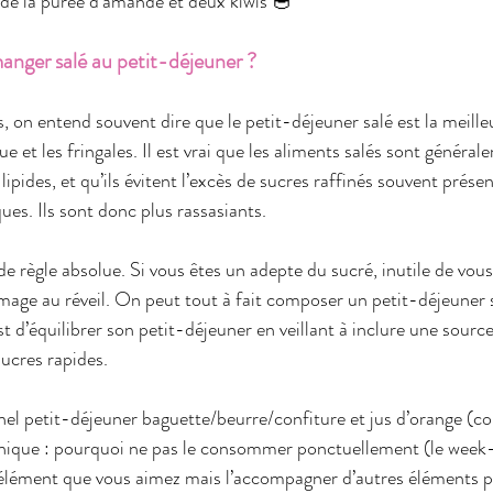
de la purée d’amande et deux kiwis 🥣
anger salé au petit-déjeuner ?
 on entend souvent dire que le petit-déjeuner salé est la meille
ue et les fringales. Il est vrai que les aliments salés sont général
lipides, et qu’ils évitent l’excès de sucres raffinés souvent présen
ues. Ils sont donc plus rassasiants.
de règle absolue. Si vous êtes un adepte du sucré, inutile de vou
age au réveil. On peut tout à fait composer un petit-déjeuner su
est d’équilibrer son petit-déjeuner en veillant à inclure une sourc
sucres rapides.
nnel petit-déjeuner baguette/beurre/confiture et jus d’orange 
anique : pourquoi ne pas le consommer ponctuellement (le week
élément que vous aimez mais l’accompagner d’autres éléments po