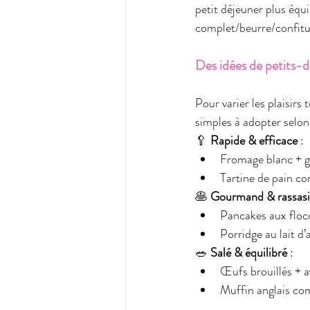
petit déjeuner plus équi
complet/beurre/confitu
Des idées de petits-
Pour varier les plaisirs
simples à adopter selon 
🥄 
Rapide & efficace
 :
Fromage blanc + g
Tartine de pain co
🥞 
Gourmand & rassasi
Pancakes aux floco
Porridge au lait d
🥗 
Salé & équilibré
 :
Œufs brouillés + 
Muffin anglais co