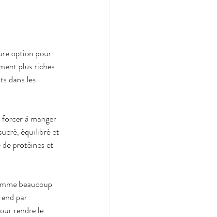
ure option pour 
ement plus riches 
ts dans les 
s forcer à manger 
cré, équilibré et 
e de protéines et 
(comme beaucoup 
-end par 
ur rendre le 