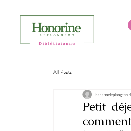
All Posts
honorineleplongeon
4
Petit-déj
comment 