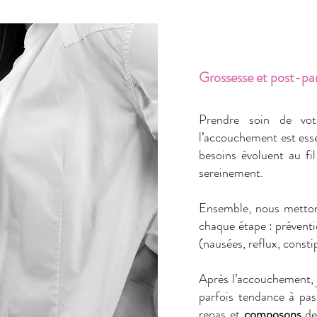
Grossesse et post-p
Prendre soin de vot
l’accouchement est esse
besoins évoluent au f
sereinement.
Ensemble, nous metton
chaque étape : préventi
(nausées, reflux, consti
Après l’accouchement, 
parfois tendance à pa
repas et
composons
de