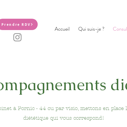
Prendre RDV
Accueil
Qui suis-je ?
Consul
ompagnements dié
inet à Pornic - 44 ou par visio, mettons en place l
diététique qui vous correspond!